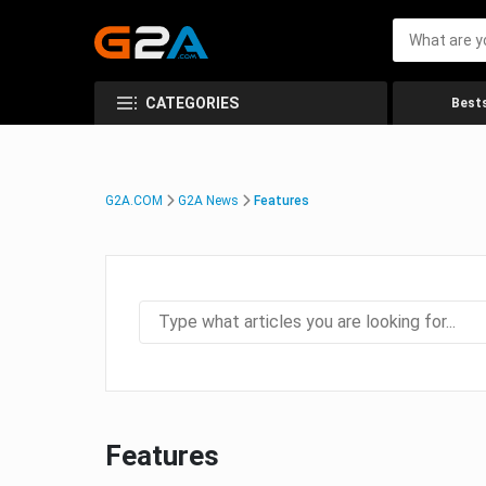
CATEGORIES
Bests
G2A.COM
G2A News
Features
Features