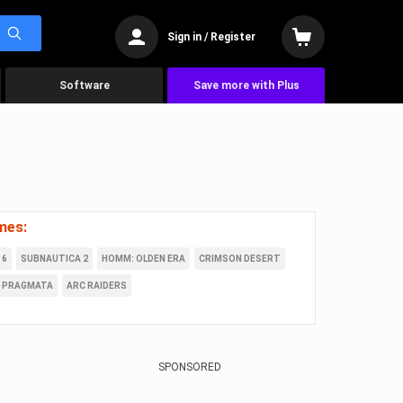
Sign in / Register
Software
Save more with Plus
mes:
 6
SUBNAUTICA 2
HOMM: OLDEN ERA
CRIMSON DESERT
PRAGMATA
ARC RAIDERS
SPONSORED