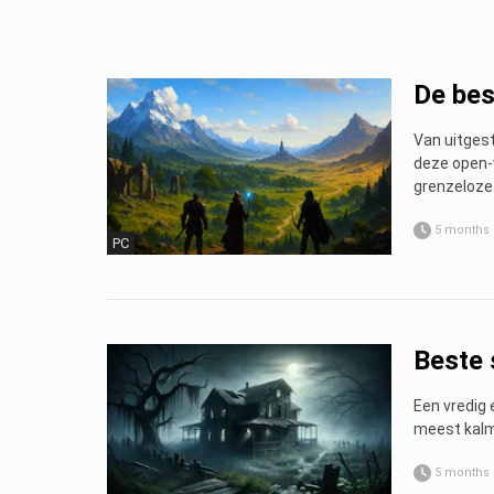
De bes
Van uitgest
deze open-
grenzeloze
5 months
PC
Beste 
Een vredig 
meest kalm
5 months