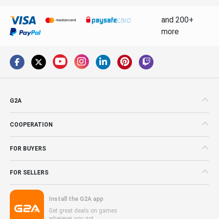
and 200+
more
G2A
COOPERATION
FOR BUYERS
FOR SELLERS
Install the G2A app
Get great deals on games
wherever you go!