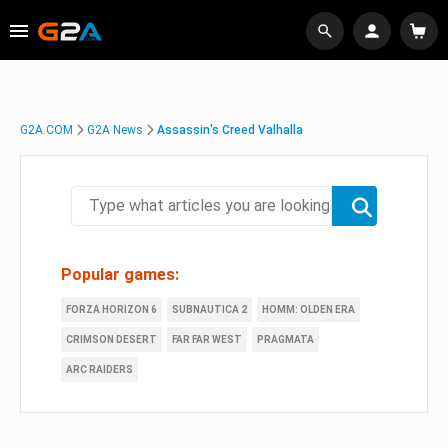
G2A.COM
G2A News
Assassin's Creed Valhalla
Popular games:
FORZA HORIZON 6
SUBNAUTICA 2
HOMM: OLDEN ERA
CRIMSON DESERT
FAR FAR WEST
PRAGMATA
ARC RAIDERS