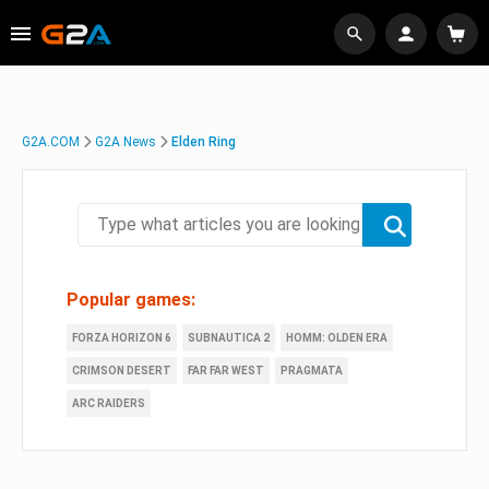
G2A.COM
G2A News
Elden Ring
Popular games:
FORZA HORIZON 6
SUBNAUTICA 2
HOMM: OLDEN ERA
CRIMSON DESERT
FAR FAR WEST
PRAGMATA
ARC RAIDERS