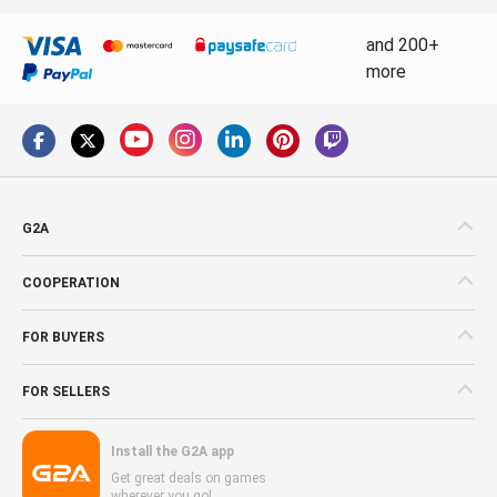
and 200+
more
G2A
COOPERATION
FOR BUYERS
FOR SELLERS
Install the G2A app
Get great deals on games
wherever you go!