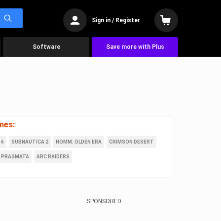
Sign in / Register
Software
Save more with Plus
mes:
 6
SUBNAUTICA 2
HOMM: OLDEN ERA
CRIMSON DESERT
PRAGMATA
ARC RAIDERS
SPONSORED