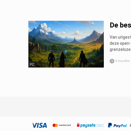
De bes
Van uitgest
deze open-
grenzeloze
5 months
PC