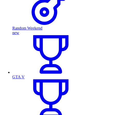
Random Weekend
new
GTA V