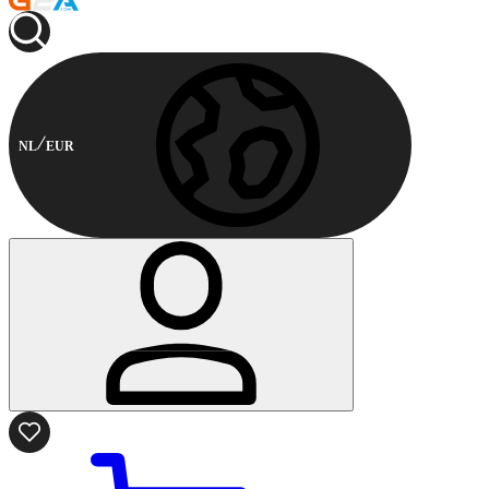
NL
EUR