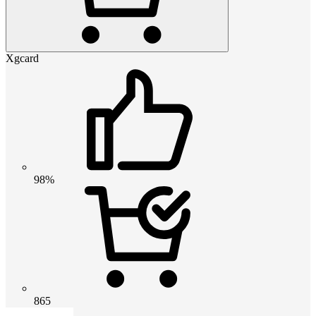
Xgcard
98%
865