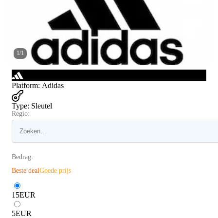
1
/
1
Platform
:
Adidas
Type
:
Sleutel
Regio:
Bedrag:
Beste deal
Goede prijs
15
EUR
5
EUR