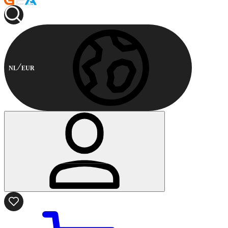
NL
EUR