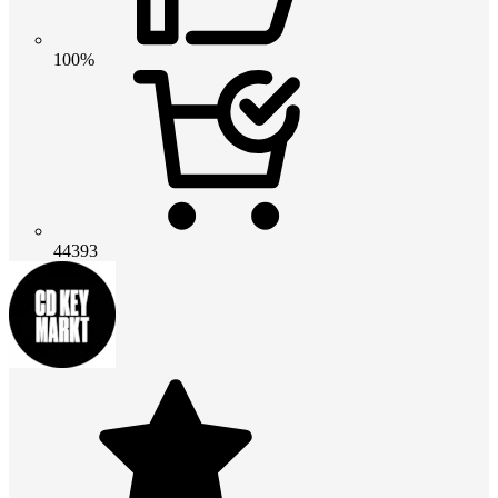
100%
44393