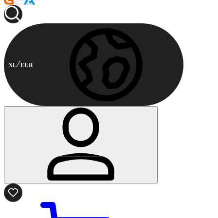
NL
EUR