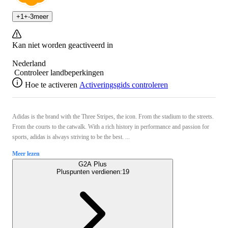
+
1
+
-3
meer
Kan niet worden geactiveerd in
Nederland
Controleer landbeperkingen
Hoe te activeren
Activeringsgids controleren
Adidas is the brand with the Three Stripes, the icon. From the stadium to the streets.
From the courts to the catwalk. With a rich history in performance and passion for
sports, adidas is always striving to be the best. ...
Meer lezen
G2A Plus
Pluspunten verdienen:
19