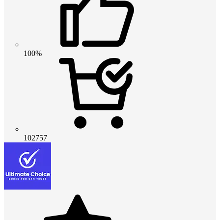
100%
102757