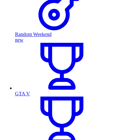
Random Weekend
new
GTA V