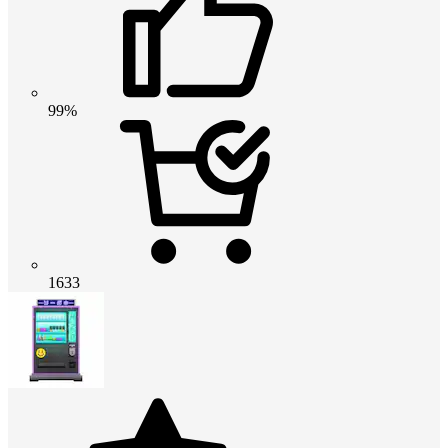
99%
1633