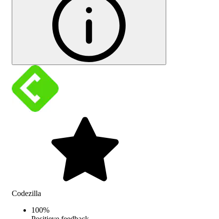
Codezilla
100
%
Positieve feedback