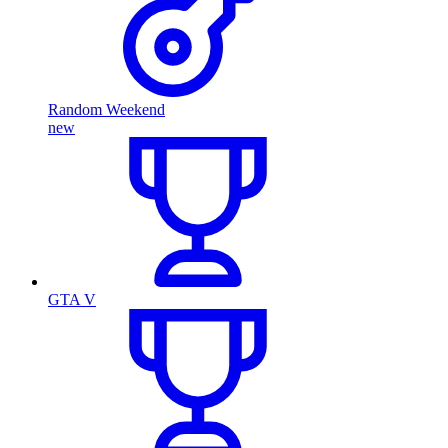
Random Weekend
new
GTA V