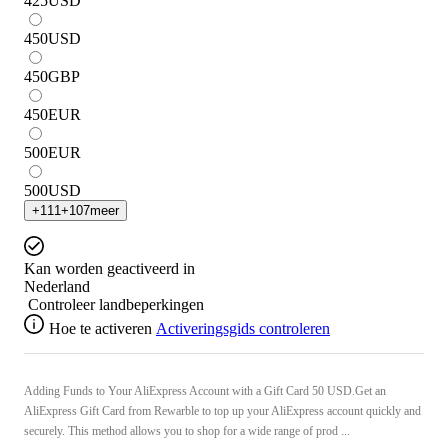
425
USD
450
USD
450
GBP
450
EUR
500
EUR
500
USD
+
111
+
107
meer
Kan worden geactiveerd in
Nederland
Controleer landbeperkingen
Hoe te activeren
Activeringsgids controleren
Adding Funds to Your AliExpress Account with a Gift Card 50 USD.Get an
AliExpress Gift Card from Rewarble to top up your AliExpress account quickly and
securely. This method allows you to shop for a wide range of prod ...