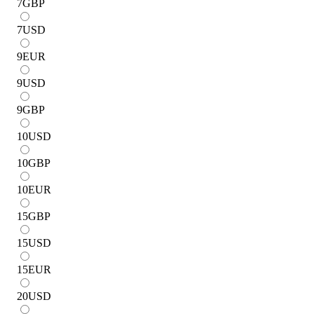
7
GBP
7
USD
9
EUR
9
USD
9
GBP
10
USD
10
GBP
10
EUR
15
GBP
15
USD
15
EUR
20
USD