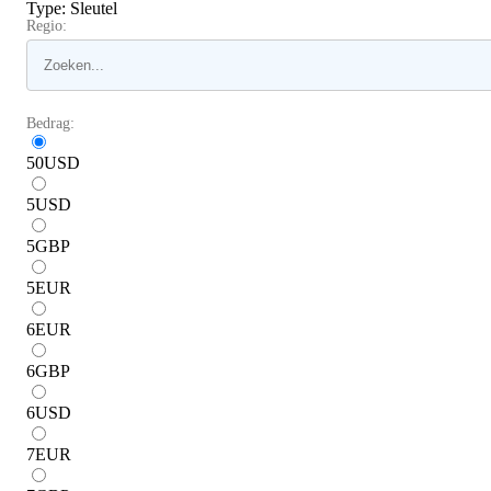
Type
:
Sleutel
Regio:
Bedrag:
50
USD
5
USD
5
GBP
5
EUR
6
EUR
6
GBP
6
USD
7
EUR