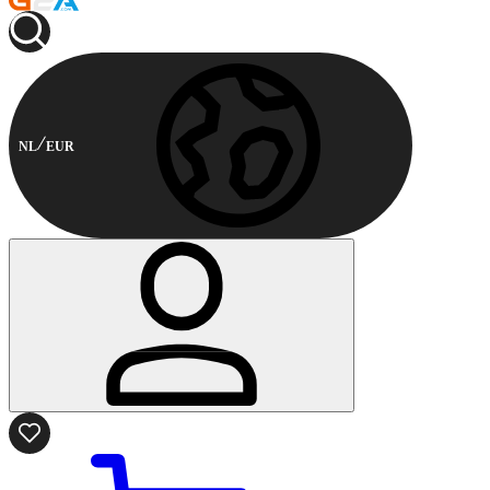
NL
EUR