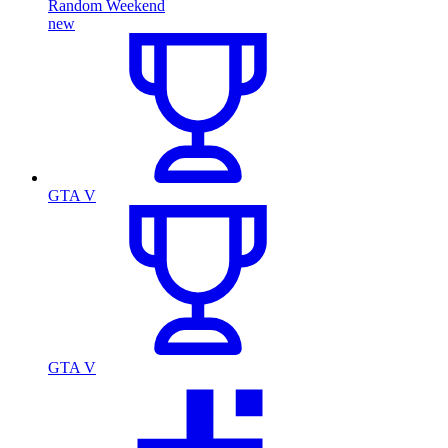
Random Weekend
new
GTA V
GTA V