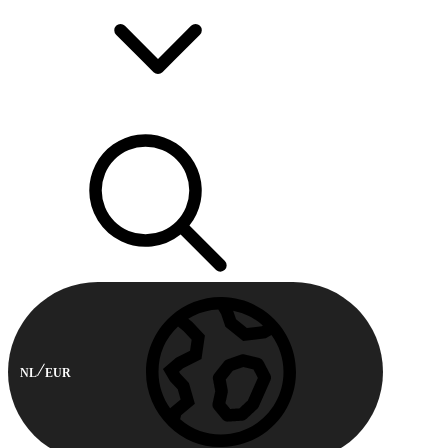
NL
EUR