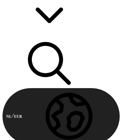
NL
EUR