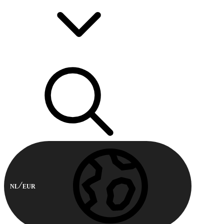
NL
EUR