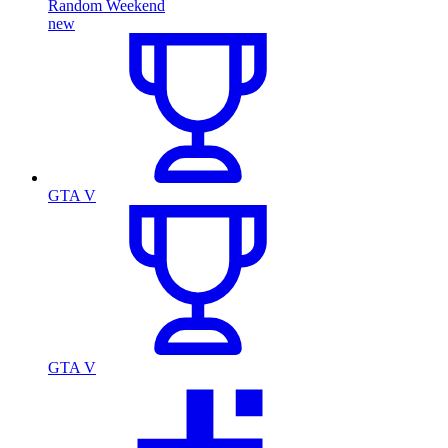
Random Weekend
new
GTA V
GTA V