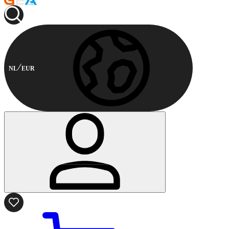
NL
EUR