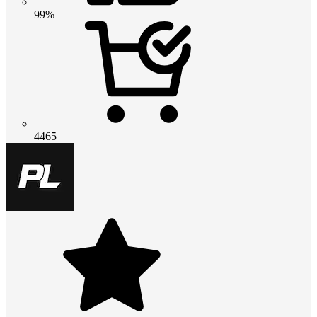
99%
4465