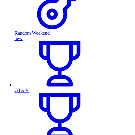
Random Weekend
new
GTA V