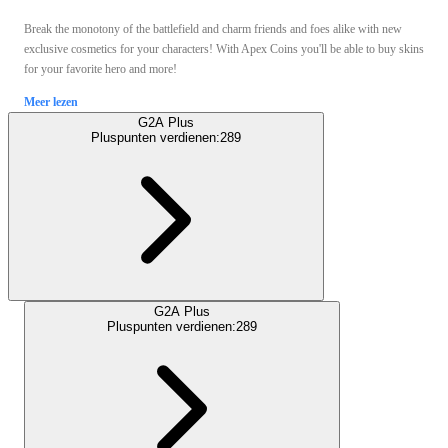
Break the monotony of the battlefield and charm friends and foes alike with new
exclusive cosmetics for your characters! With Apex Coins you'll be able to buy skins
for your favorite hero and more!
Meer lezen
G2A Plus
Pluspunten verdienen:
289
G2A Plus
Pluspunten verdienen:
289