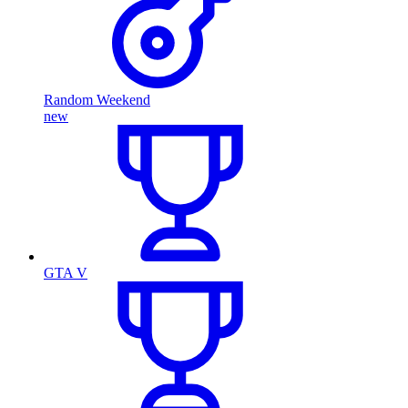
Random Weekend
new
GTA V