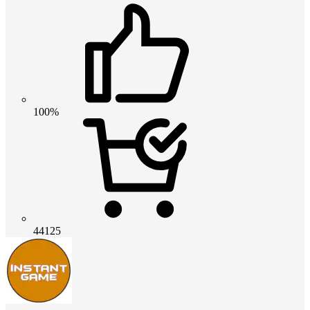
100%
44125