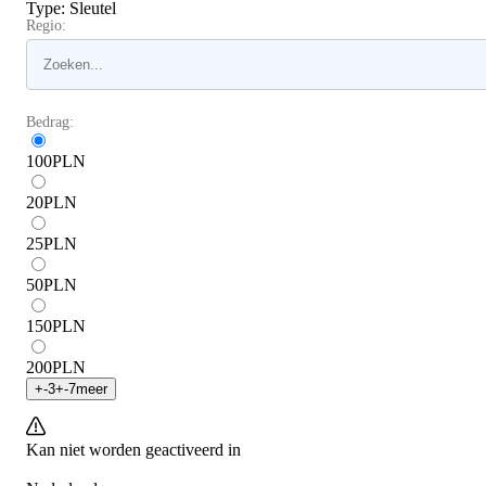
Type
:
Sleutel
Regio:
Bedrag:
100
PLN
20
PLN
25
PLN
50
PLN
150
PLN
200
PLN
+
-3
+
-7
meer
Kan niet worden geactiveerd in