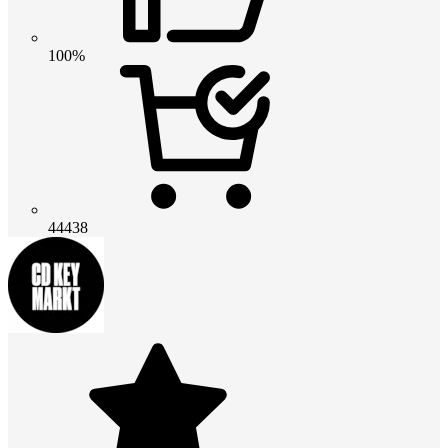
100%
44438