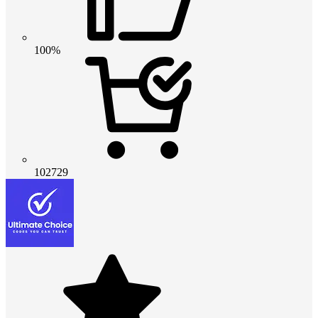
100%
102729