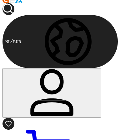
NL
EUR