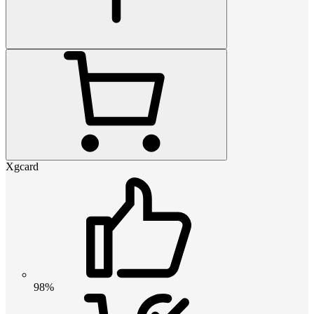
Xgcard
98%