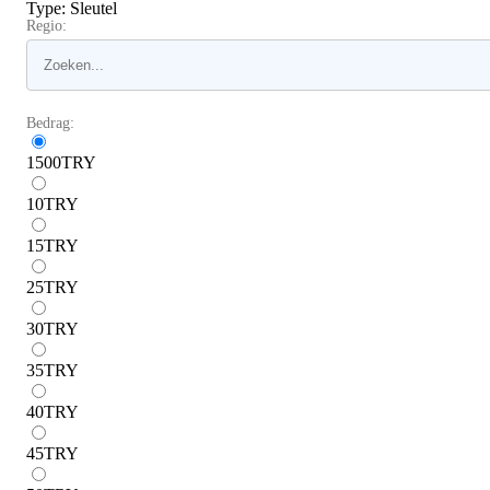
Type
:
Sleutel
Regio:
Bedrag:
1500
TRY
10
TRY
15
TRY
25
TRY
30
TRY
35
TRY
40
TRY
45
TRY