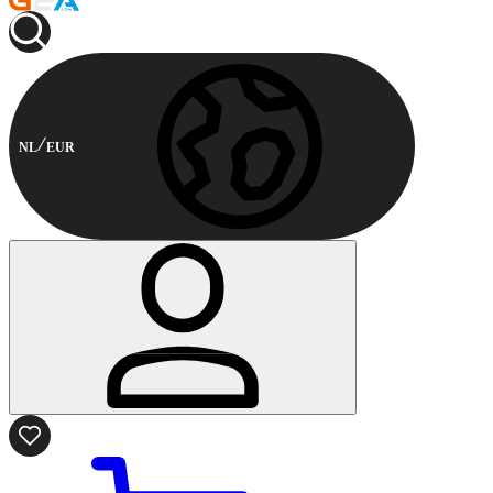
NL
EUR