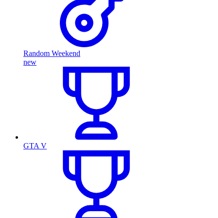
Random Weekend
new
GTA V