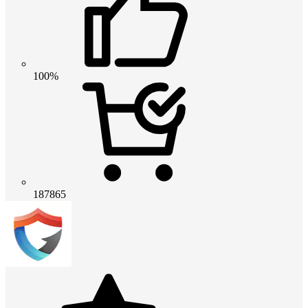
100%
187865