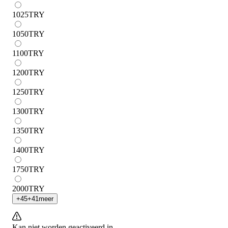
1025
TRY
1050
TRY
1100
TRY
1200
TRY
1250
TRY
1300
TRY
1350
TRY
1400
TRY
1750
TRY
2000
TRY
+
45
+
41
meer
Kan niet worden geactiveerd in