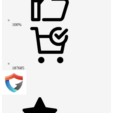
100%
187685