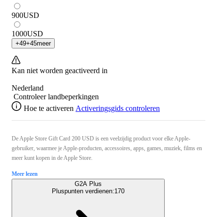
900
USD
1000
USD
+
49
+
45
meer
Kan niet worden geactiveerd in
Nederland
Controleer landbeperkingen
Hoe te activeren
Activeringsgids controleren
De Apple Store Gift Card 200 USD is een veelzijdig product voor elke Apple-
gebruiker, waarmee je Apple-producten, accessoires, apps, games, muziek, films en
meer kunt kopen in de Apple Store.
Meer lezen
G2A Plus
Pluspunten verdienen:
170