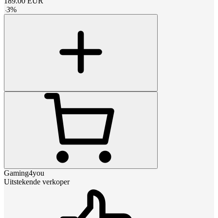
189.00
EUR
-
3
%
Gaming4you
Uitstekende verkoper