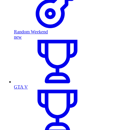
Random Weekend
new
GTA V