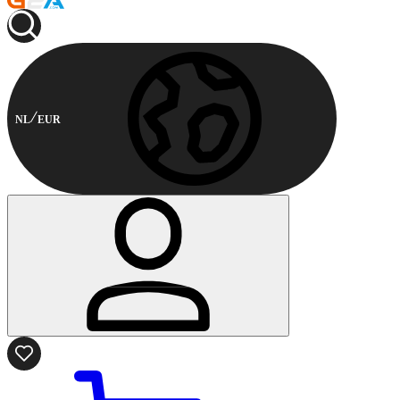
NL
EUR