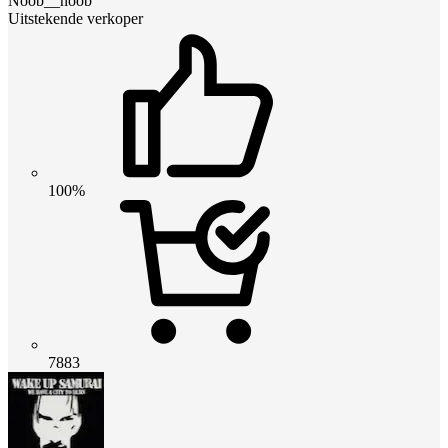
Noob__noob
Uitstekende verkoper
100%
7883