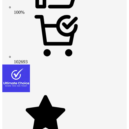
100%
102693