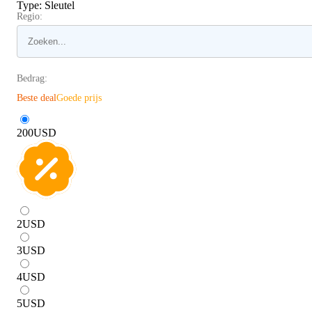
Type
:
Sleutel
Regio:
Bedrag:
Beste deal
Goede prijs
200
USD
2
USD
3
USD
4
USD
5
USD