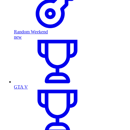
Random Weekend
new
GTA V