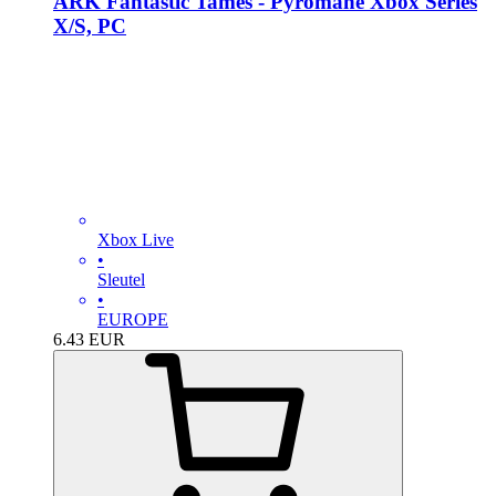
ARK Fantastic Tames - Pyromane Xbox Series
X/S, PC
Xbox Live
•
Sleutel
•
EUROPE
6.43
EUR