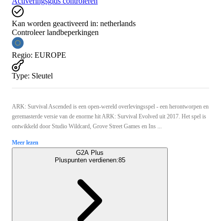
Activeringsgids controleren
Kan worden geactiveerd in:
netherlands
Controleer landbeperkingen
Regio
:
EUROPE
Type
:
Sleutel
ARK: Survival Ascended is een open-wereld overlevingsspel - een herontworpen en
geremasterde versie van de enorme hit ARK: Survival Evolved uit 2017. Het spel is
ontwikkeld door Studio Wildcard, Grove Street Games en Ins ...
Meer lezen
G2A Plus
Pluspunten verdienen:
85