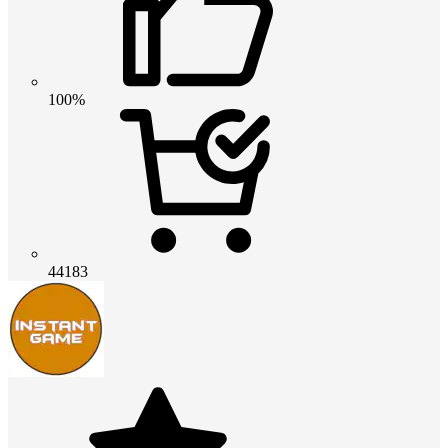
100%
44183