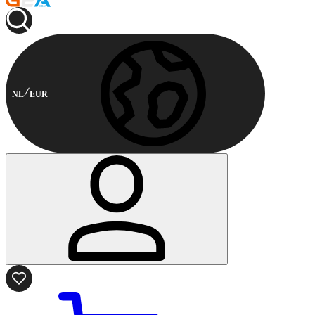
NL
EUR