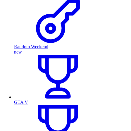
Random Weekend
new
GTA V