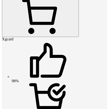
Xgcard
98%