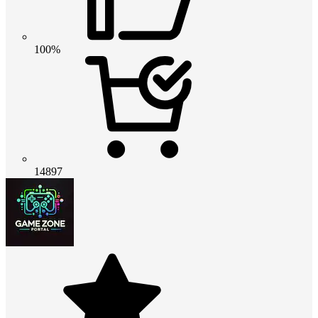
100%
14897