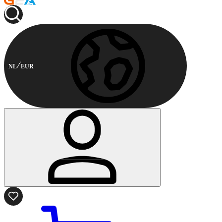
NL
EUR