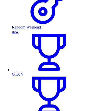
Random Weekend
new
GTA V