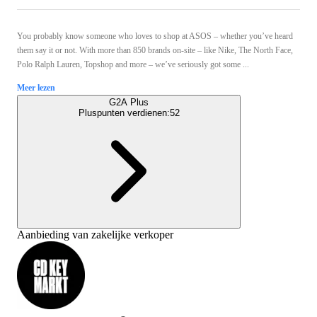
You probably know someone who loves to shop at ASOS – whether you’ve heard
them say it or not. With more than 850 brands on-site – like Nike, The North Face,
Polo Ralph Lauren, Topshop and more – we’ve seriously got some ...
Meer lezen
G2A Plus
Pluspunten verdienen:
52
Aanbieding van zakelijke verkoper