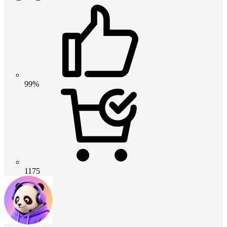
99%
1175