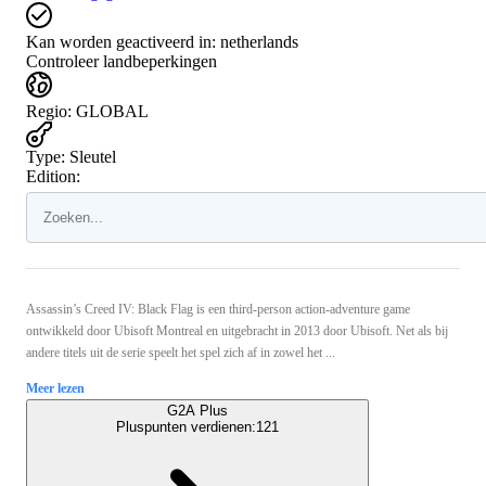
Kan worden geactiveerd in:
netherlands
Controleer landbeperkingen
Regio
:
GLOBAL
Type
:
Sleutel
Edition:
Assassin’s Creed IV: Black Flag is een third-person action-adventure game
ontwikkeld door Ubisoft Montreal en uitgebracht in 2013 door Ubisoft. Net als bij
andere titels uit de serie speelt het spel zich af in zowel het ...
Meer lezen
G2A Plus
Pluspunten verdienen:
121