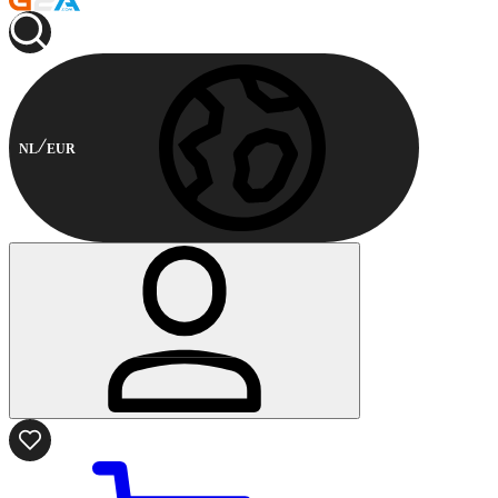
NL
EUR