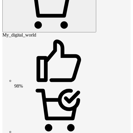
My_digital_world
98%