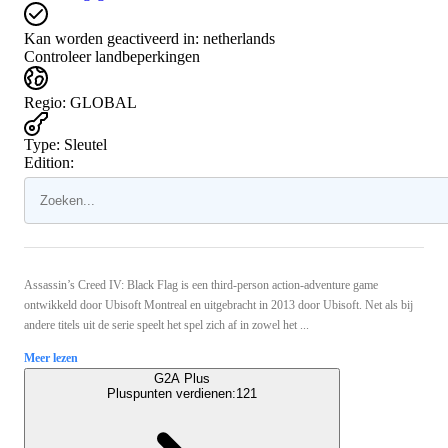
Kan worden geactiveerd in:
netherlands
Controleer landbeperkingen
Regio
:
GLOBAL
Type
:
Sleutel
Edition:
Assassin’s Creed IV: Black Flag is een third-person action-adventure game
ontwikkeld door Ubisoft Montreal en uitgebracht in 2013 door Ubisoft. Net als bij
andere titels uit de serie speelt het spel zich af in zowel het ...
Meer lezen
G2A Plus
Pluspunten verdienen:
121