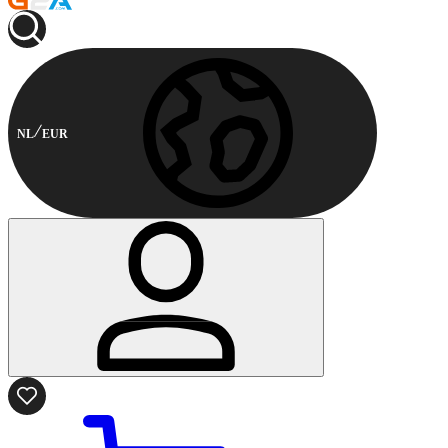
NL
EUR