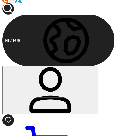
NL
EUR