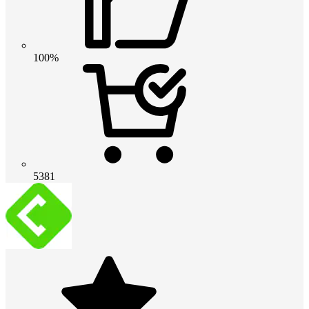
100%
5381