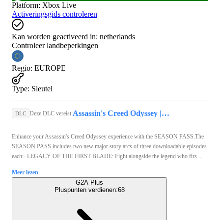
Platform
:
Xbox Live
Activeringsgids controleren
Kan worden geactiveerd in:
netherlands
Controleer landbeperkingen
Regio
:
EUROPE
Type
:
Sleutel
Assassin's Creed Odyssey | Standard Edition (Xbox One) - Xbox Live Account - GLOBAL
Deze DLC vereist:
DLC
Enhance your Assassin's Creed Odyssey experience with the SEASON PASS.The
SEASON PASS includes two new major story arcs of three downloadable episodes
each:- LEGACY OF THE FIRST BLADE: Fight alongside the legend who firs ...
Meer lezen
G2A Plus
Pluspunten verdienen:
68