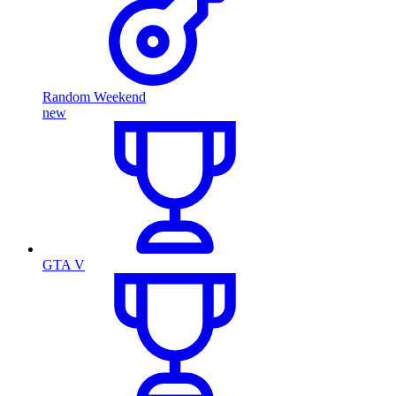
Random Weekend
new
GTA V