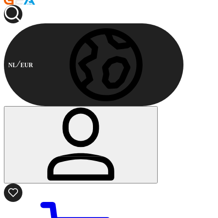
NL
EUR