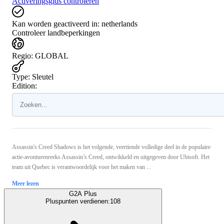
Activeringsgids controleren
Kan worden geactiveerd in:
netherlands
Controleer landbeperkingen
Regio
:
GLOBAL
Type
:
Sleutel
Edition:
Assassin's Creed Shadows is het volgende, veertiende volledige deel in de populaire
actie-avonturenreeks Assassin’s Creed, ontwikkeld en uitgegeven door Ubisoft. Het
team uit Quebec is verantwoordelijk voor het maken van ...
Meer lezen
G2A Plus
Pluspunten verdienen:
108