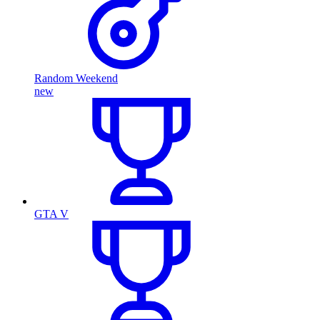
Random Weekend
new
GTA V