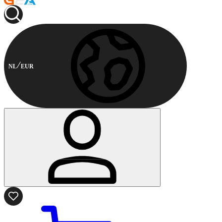
NL
EUR