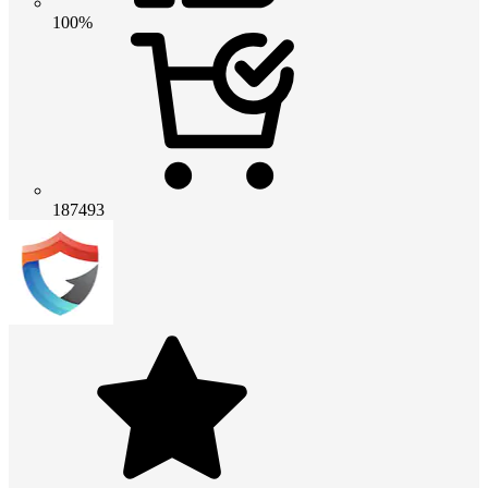
100%
187493