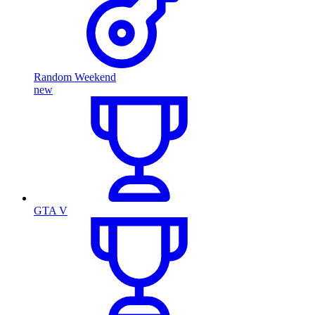
Random Weekend
new
GTA V