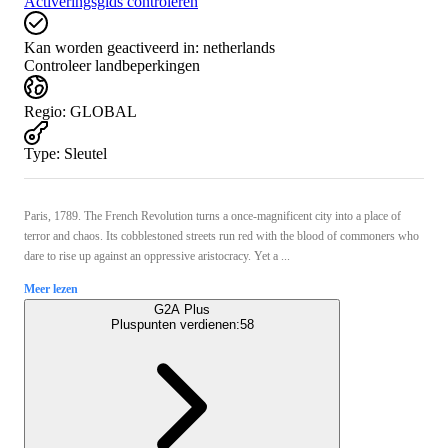
Activeringsgids controleren
Kan worden geactiveerd in:
netherlands
Controleer landbeperkingen
Regio
:
GLOBAL
Type
:
Sleutel
Paris, 1789. The French Revolution turns a once-magnificent city into a place of
terror and chaos. Its cobblestoned streets run red with the blood of commoners who
dare to rise up against an oppressive aristocracy. Yet a ...
Meer lezen
G2A Plus
Pluspunten verdienen:
58