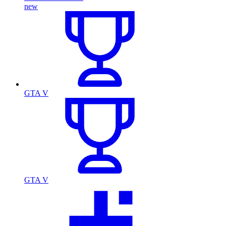
new
GTA V
GTA V