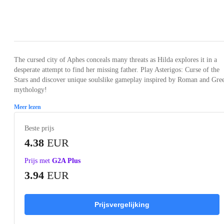
Loading...
Loading...
Loading...
Loading...
Loading
The cursed city of Aphes conceals many threats as Hilda explores it in a
desperate attempt to find her missing father. Play Asterigos: Curse of the
Stars and discover unique soulslike gameplay inspired by Roman and Gre
mythology!
Meer lezen
Beste prijs
4.38
EUR
Prijs met
G2A Plus
3.94
EUR
Prijsvergelijking