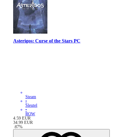
Asterigos: Curse of the Stars PC
Steam
•
Sleutel
•
ROW
4.59
EUR
34.99
EUR
-
87
%