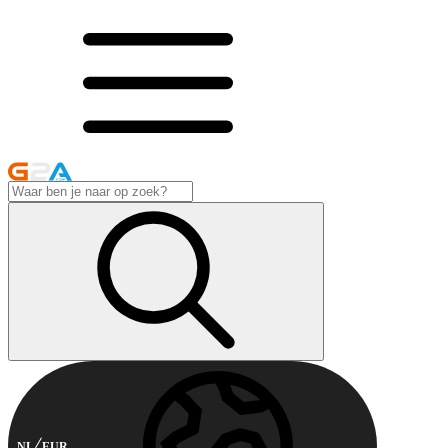
NL
EUR