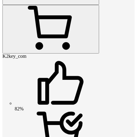
K2key_com
82%