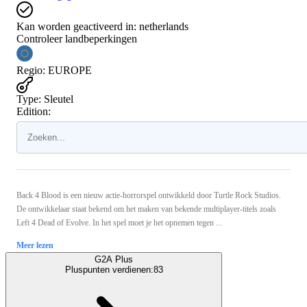
Kan worden geactiveerd in:
netherlands
Controleer landbeperkingen
Regio
:
EUROPE
Type
:
Sleutel
Edition:
Back 4 Blood is een nieuw actie-horrorspel ontwikkeld door Turtle Rock Studios.
De ontwikkelaar staat bekend om het maken van bekende multiplayer-titels zoals
Left 4 Dead of Evolve. In het spel moet je het opnemen tegen ...
Meer lezen
G2A Plus
Pluspunten verdienen:
83