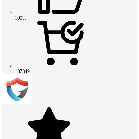
100%
187349