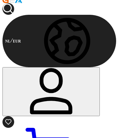
NL
EUR