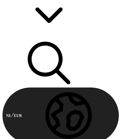
NL
EUR