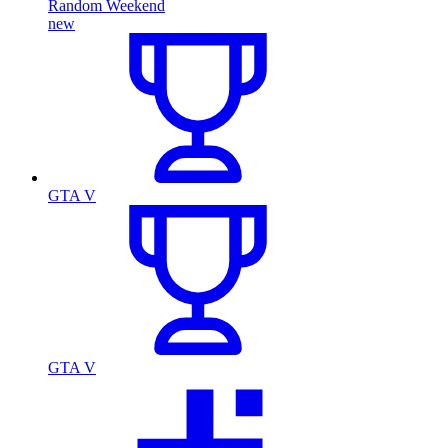
Random Weekend
new
GTA V
GTA V