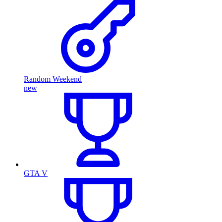
Random Weekend
new
GTA V