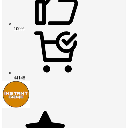
100%
44148