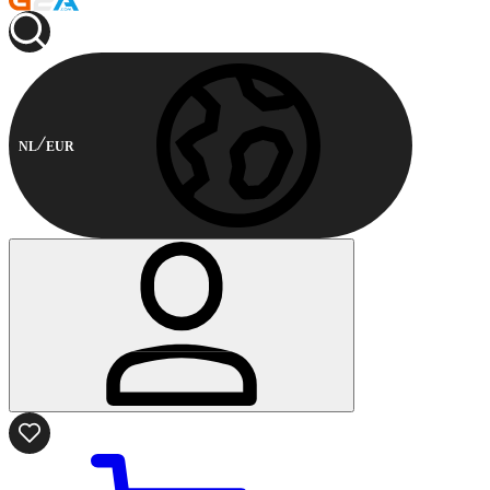
NL
EUR