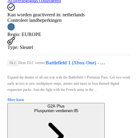
Activeringsgids controleren
Kan worden geactiveerd in:
netherlands
Controleer landbeperkingen
Regio
:
EUROPE
Type
:
Sleutel
Battlefield 1 (Xbox One) - Xbox Live Key - EUROPE
Deze DLC vereist:
DLC
Expand the theater of all-out war with the Battlefield 1 Premium Pass. Get two-week
early access to new multiplayer maps, armies and more in four themed digital
expansion packs. Join the fight with the French army in the ...
Meer lezen
G2A Plus
Pluspunten verdienen:
85