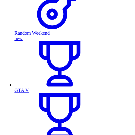
Random Weekend
new
GTA V