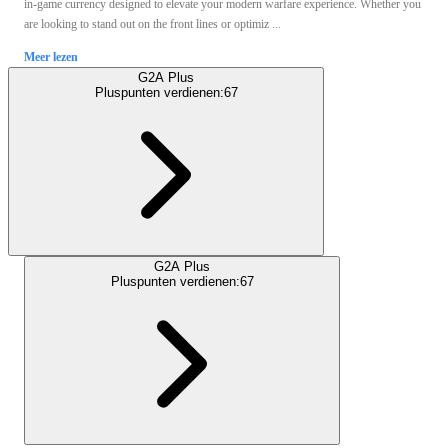
in-game currency designed to elevate your modern warfare experience. Whether you
are looking to stand out on the front lines or optimiz ...
Meer lezen
G2A Plus
Pluspunten verdienen:
67
G2A Plus
Pluspunten verdienen:
67