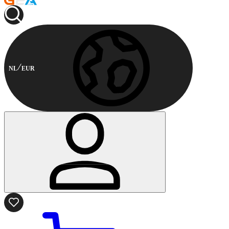
NL
EUR