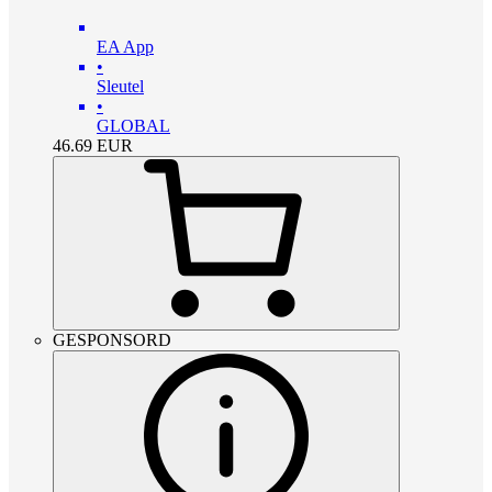
EA App
•
Sleutel
•
GLOBAL
46.69
EUR
GESPONSORD