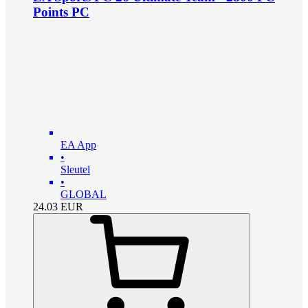
Points PC
EA App
•
Sleutel
•
GLOBAL
24.03
EUR