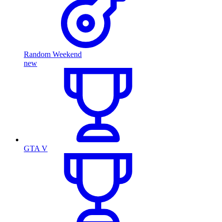
Random Weekend
new
GTA V