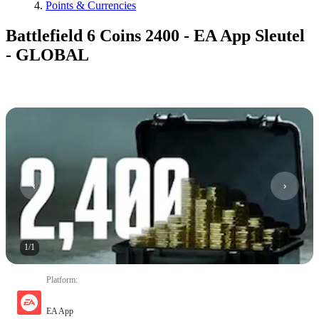
Points & Currencies
Battlefield 6 Coins 2400 - EA App Sleutel
- GLOBAL
1
/
1
Platform
:
EA App