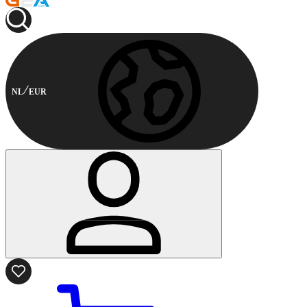
NL
EUR