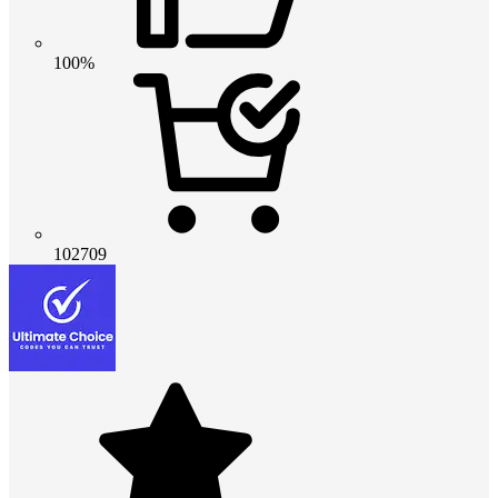
100%
102709