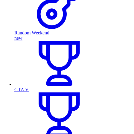
Random Weekend
new
GTA V