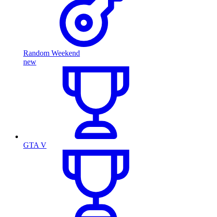
Random Weekend
new
GTA V