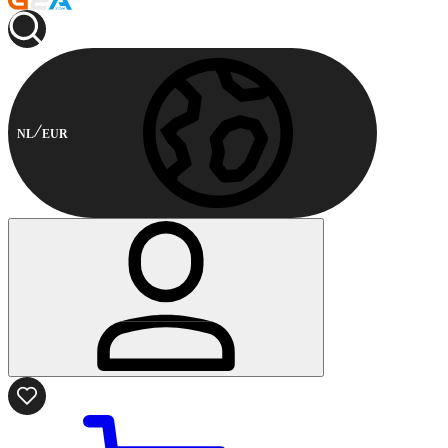
NL
EUR