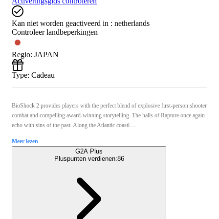
Activeringsgids controleren
Kan niet worden geactiveerd in :
netherlands
Controleer landbeperkingen
Regio
:
JAPAN
Type
:
Cadeau
BioShock 2 provides players with the perfect blend of explosive first-person shooter
combat and compelling award-winning storytelling. The halls of Rapture once again
echo with sins of the past. Along the Atlantic coastl ...
Meer lezen
G2A Plus
Pluspunten verdienen:
86