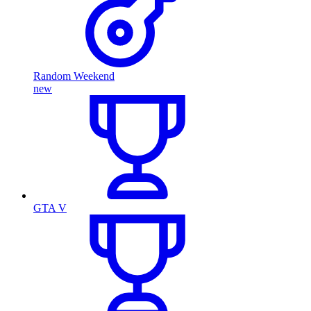
Random Weekend
new
GTA V