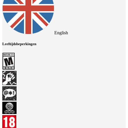
English
Leeftijdsbeperkingen