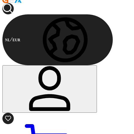
NL
EUR