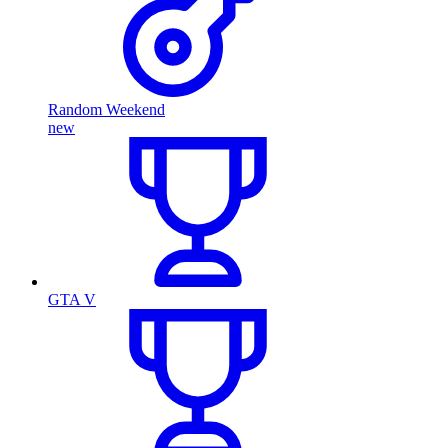
Random Weekend
new
GTA V