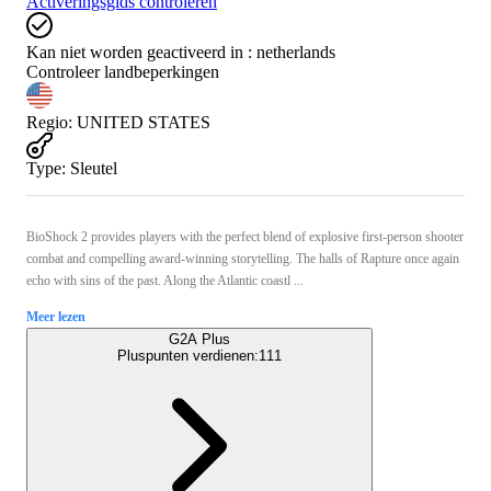
Activeringsgids controleren
Kan niet worden geactiveerd in :
netherlands
Controleer landbeperkingen
Regio
:
UNITED STATES
Type
:
Sleutel
BioShock 2 provides players with the perfect blend of explosive first-person shooter
combat and compelling award-winning storytelling. The halls of Rapture once again
echo with sins of the past. Along the Atlantic coastl ...
Meer lezen
G2A Plus
Pluspunten verdienen:
111