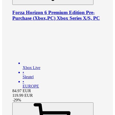
Forza Horizon 6 Premium Edition Pre-
Purchase (Xbox,PC) Xbox Series X/S, PC
Xbox Live
•
Sleutel
•
EUROPE
84.97
EUR
119.99
EUR
-
29
%