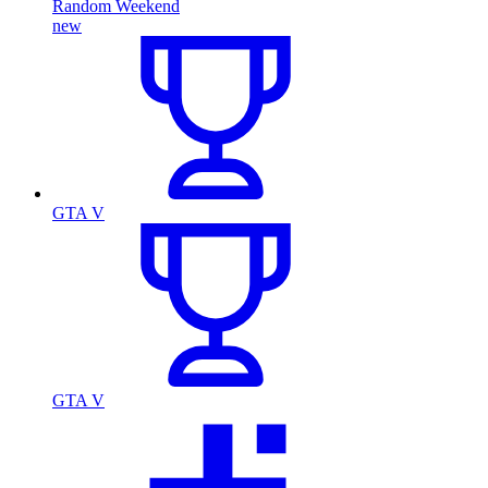
Random Weekend
new
GTA V
GTA V