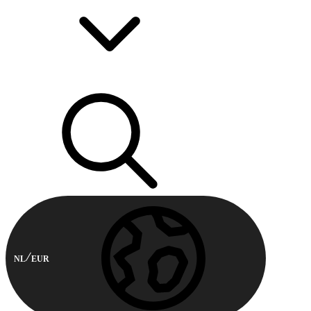
NL
EUR