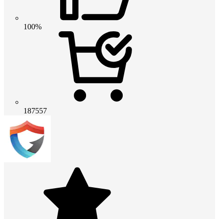
100%
187557