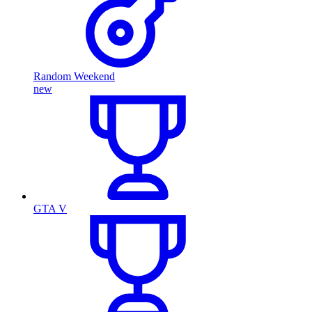
Random Weekend
new
GTA V