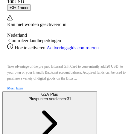
100
USD
+
3
+
-1
meer
Kan niet worden geactiveerd in
Nederland
Controleer landbeperkingen
Hoe te activeren
Activeringsgids controleren
Take advantage of the pre-paid Blizzard Gift Card to conveniently add 20 USD to
your own or your friend’s Battle.net account balance. Acquired funds can be used to
purchase a variety of digital goods on the Blizz ...
Meer lezen
G2A Plus
Pluspunten verdienen:
31