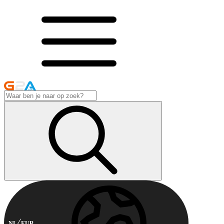
NL
EUR