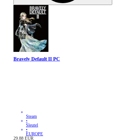
Bravely Default II PC
Steam
•
Sleutel
•
EUROPE
29.88
EUR