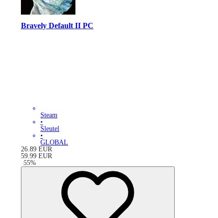
Bravely Default II PC
Steam
•
Sleutel
•
GLOBAL
26.89
EUR
59.99
EUR
-
55
%