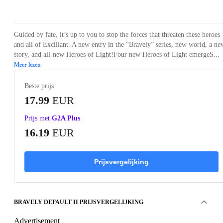
Loading...
Loading...
Loading...
Loading...
Loading
Guided by fate, it’s up to you to stop the forces that threaten these heroes
and all of Excillant. A new entry in the “Bravely” series, new world, a ne
story, and all-new Heroes of Light!Four new Heroes of Light emergeS...
Meer lezen
Beste prijs
17.99
EUR
Prijs met
G2A Plus
16.19
EUR
Prijsvergelijking
BRAVELY DEFAULT II PRIJSVERGELIJKING
Advertisement