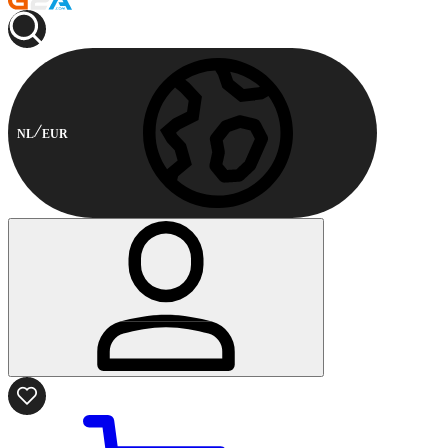
NL
EUR