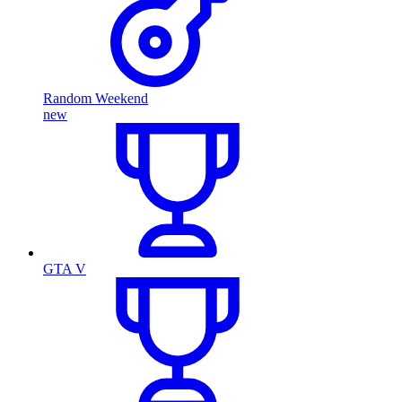
Random Weekend
new
GTA V