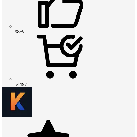
98%
54497