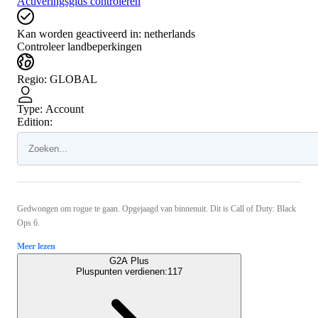
Activeringsgids controleren
Kan worden geactiveerd in:
netherlands
Controleer landbeperkingen
Regio
:
GLOBAL
Type
:
Account
Edition:
Gedwongen om rogue te gaan. Opgejaagd van binnenuit. Dit is Call of Duty: Black
Ops 6.
Meer lezen
G2A Plus
Pluspunten verdienen:
117