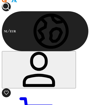
NL
EUR