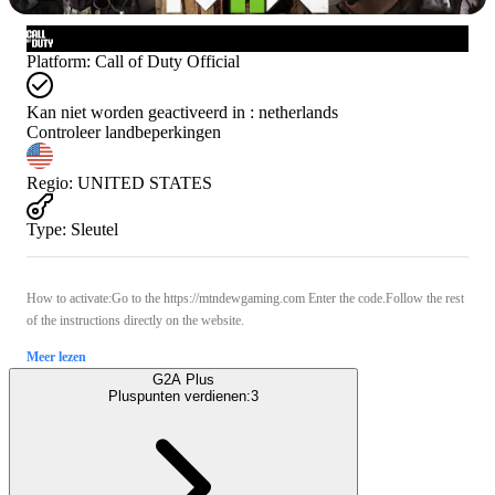
Platform
:
Call of Duty Official
Kan niet worden geactiveerd in :
netherlands
Controleer landbeperkingen
Regio
:
UNITED STATES
Type
:
Sleutel
How to activate:Go to the https://mtndewgaming.com Enter the code.Follow the rest
of the instructions directly on the website.
Meer lezen
G2A Plus
Pluspunten verdienen:
3