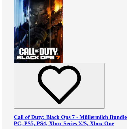
Call of Duty: Black Ops 7 - Müllermilch Bundle
PC, PS5, PS4, Xbox Series X/S, Xbox One