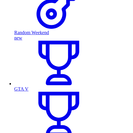
Random Weekend
new
GTA V