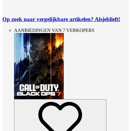
Op zoek naar vergelijkbare artikelen? Alsjeblieft!
AANBIEDINGEN VAN 7 VERKOPERS