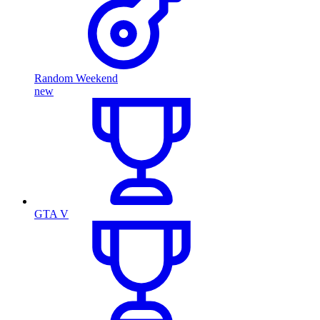
Random Weekend
new
GTA V