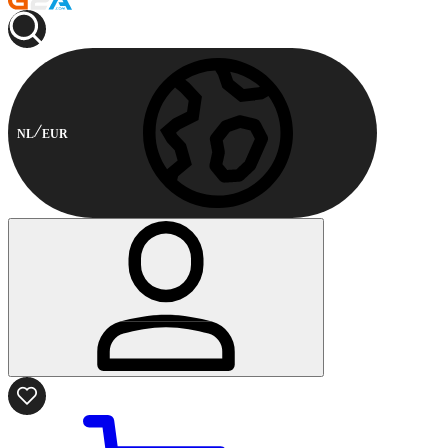
NL
EUR