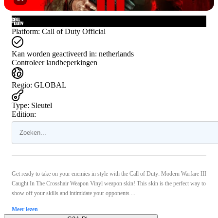
Platform
:
Call of Duty Official
Kan worden geactiveerd in:
netherlands
Controleer landbeperkingen
Regio
:
GLOBAL
Type
:
Sleutel
Edition:
Get ready to take on your enemies in style with the Call of Duty: Modern Warfare III
Caught In The Crosshair Weapon Vinyl weapon skin! This skin is the perfect way to
show off your skills and intimidate your opponents ...
Meer lezen