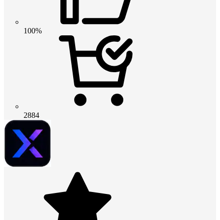
100%
2884