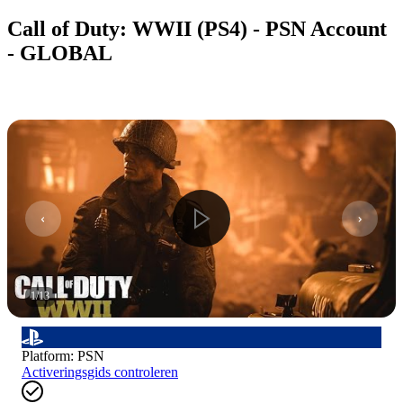
Call of Duty: WWII (PS4) - PSN Account
- GLOBAL
1
/
13
Platform
:
PSN
Activeringsgids controleren