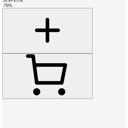
59.99
EUR
-
76
%