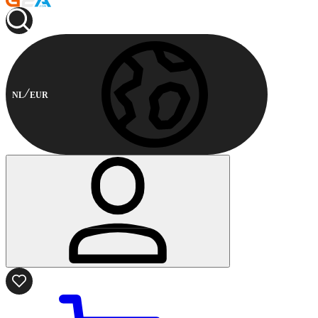
NL
EUR