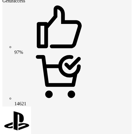
Geturaccess
97%
14621