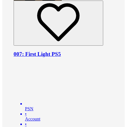
007: First Light PS5
PSN
•
Account
•