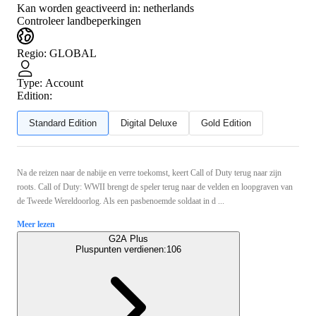
Kan worden geactiveerd in:
netherlands
Controleer landbeperkingen
Regio
:
GLOBAL
Type
:
Account
Edition:
Standard Edition
Digital Deluxe
Gold Edition
Na de reizen naar de nabije en verre toekomst, keert Call of Duty terug naar zijn
roots. Call of Duty: WWII brengt de speler terug naar de velden en loopgraven van
de Tweede Wereldoorlog. Als een pasbenoemde soldaat in d ...
Meer lezen
G2A Plus
Pluspunten verdienen:
106