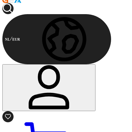
NL
EUR