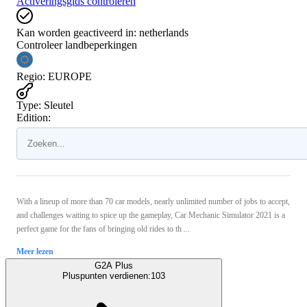
Activeringsgids controleren
Kan worden geactiveerd in:
netherlands
Controleer landbeperkingen
Regio
:
EUROPE
Type
:
Sleutel
Edition:
With a lineup of more than 70 car models, nearly unlimited number of jobs to accept,
and challenges waiting to spice up the gameplay, Car Mechanic Simulator 2021 is a
perfect game for the fans of bringing old rides to th ...
Meer lezen
G2A Plus
Pluspunten verdienen:
103