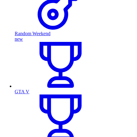
Random Weekend
new
GTA V