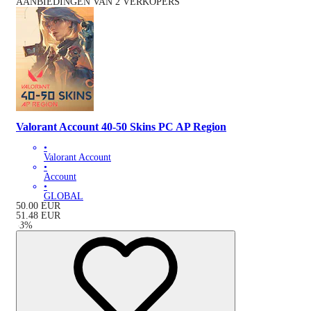
AANBIEDINGEN VAN 2 VERKOPERS
Valorant Account 40-50 Skins PC AP Region
•
Valorant Account
•
Account
•
GLOBAL
50.00
EUR
51.48
EUR
-
3
%