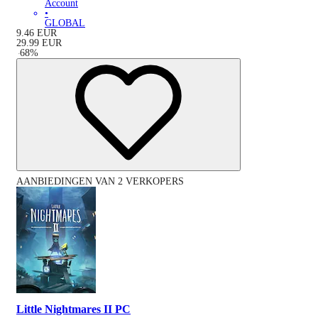
Account
•
GLOBAL
9.46
EUR
29.99
EUR
-
68
%
AANBIEDINGEN VAN 2 VERKOPERS
Little Nightmares II PC