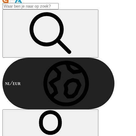
NL
EUR