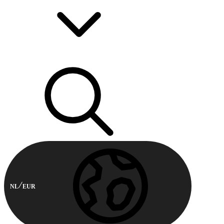
NL
EUR