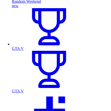
Random Weekend
new
GTA V
GTA V