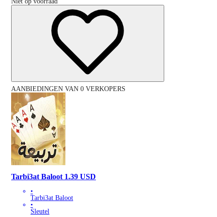
Niet op voorraad
AANBIEDINGEN VAN 0 VERKOPERS
Tarbi3at Baloot 1.39 USD
•
Tarbi3at Baloot
•
Sleutel