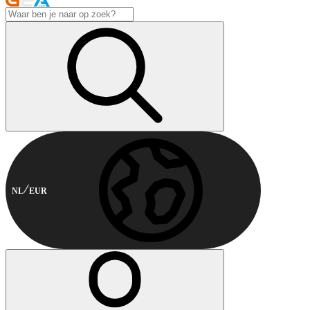
NL
EUR