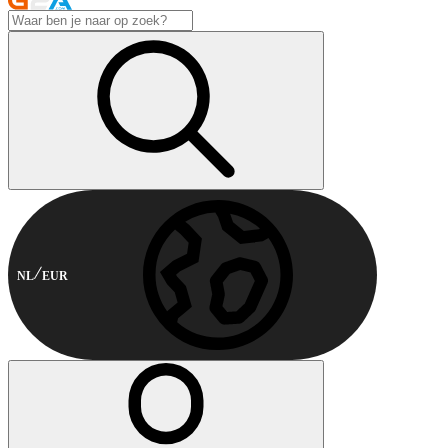
NL
EUR