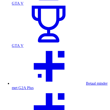
GTA V
GTA V
Betaal minder
met G2A Plus