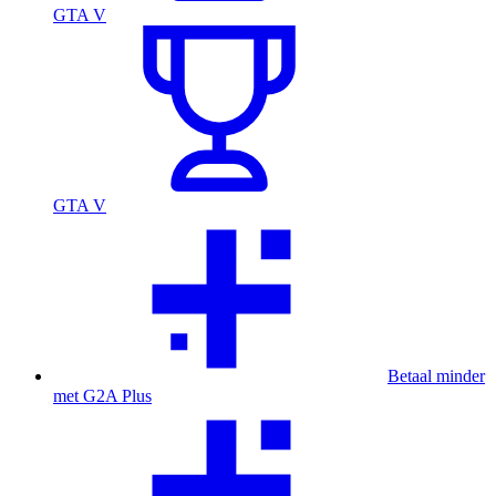
GTA V
GTA V
Betaal minder
met G2A Plus