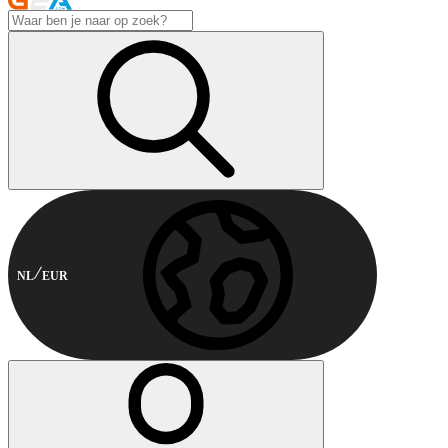
NL
EUR