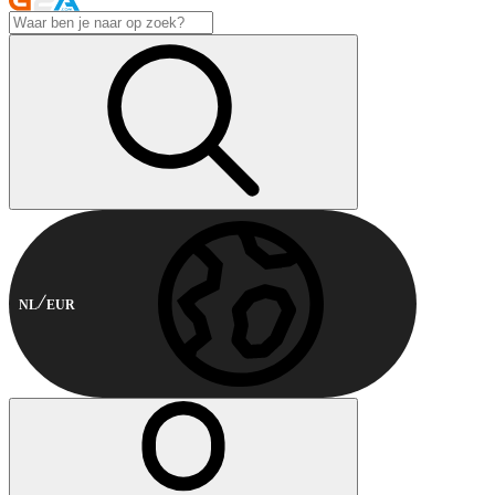
NL
EUR