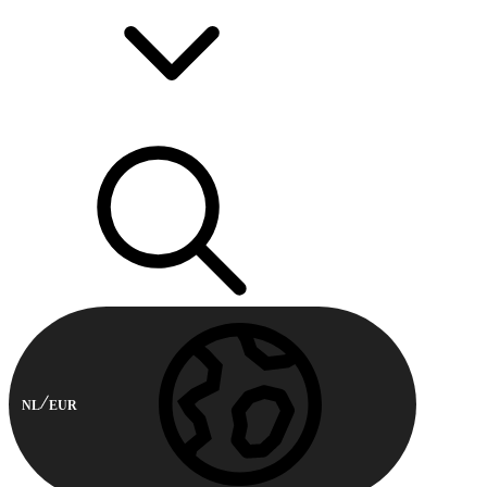
NL
EUR