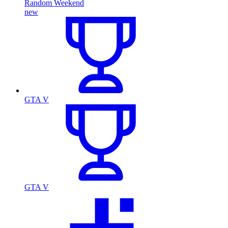
Random Weekend
new
GTA V
GTA V