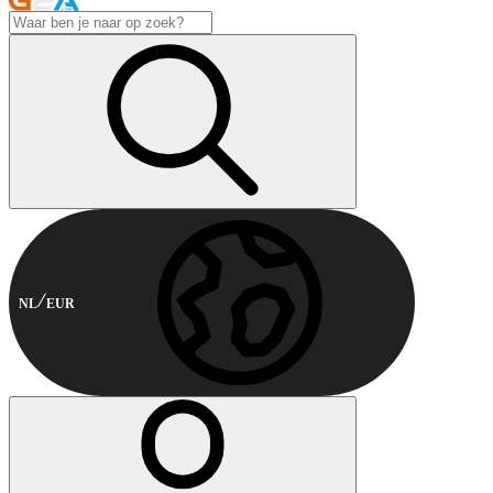
NL
EUR