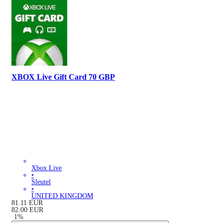
XBOX Live Gift Card 70 GBP
Xbox Live
•
Sleutel
•
UNITED KINGDOM
81.11
EUR
82.00
EUR
-
1
%