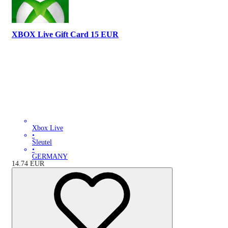
XBOX Live Gift Card 15 EUR
Xbox Live
•
Sleutel
•
GERMANY
14.74
EUR