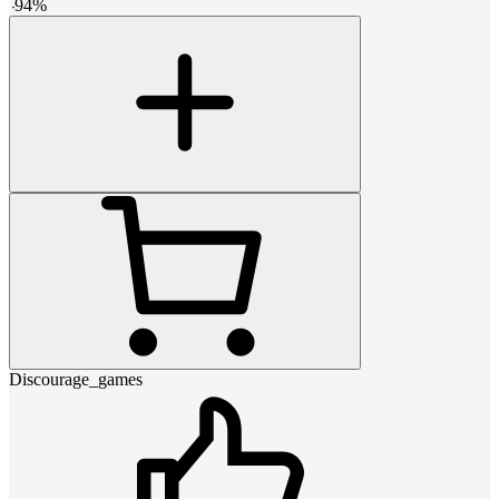
-
94
%
Discourage_games