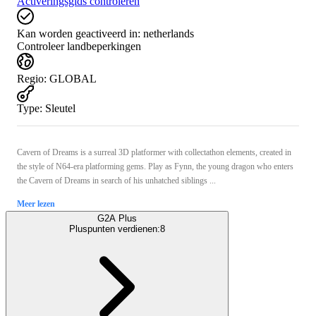
Activeringsgids controleren
Kan worden geactiveerd in:
netherlands
Controleer landbeperkingen
Regio
:
GLOBAL
Type
:
Sleutel
Cavern of Dreams is a surreal 3D platformer with collectathon elements, created in
the style of N64-era platforming gems. Play as Fynn, the young dragon who enters
the Cavern of Dreams in search of his unhatched siblings ...
Meer lezen
G2A Plus
Pluspunten verdienen:
8