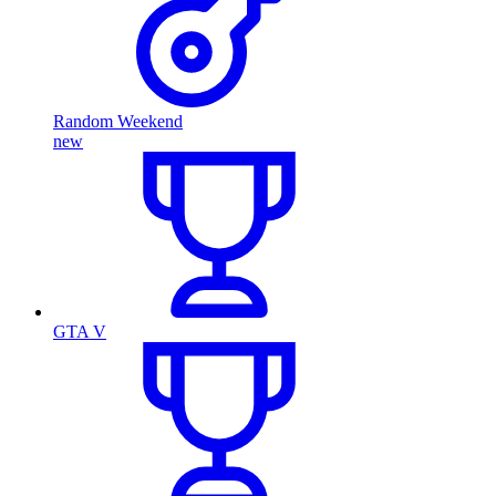
Random Weekend
new
GTA V