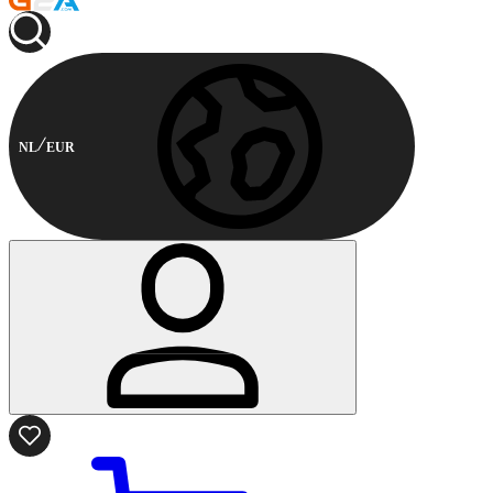
NL
EUR